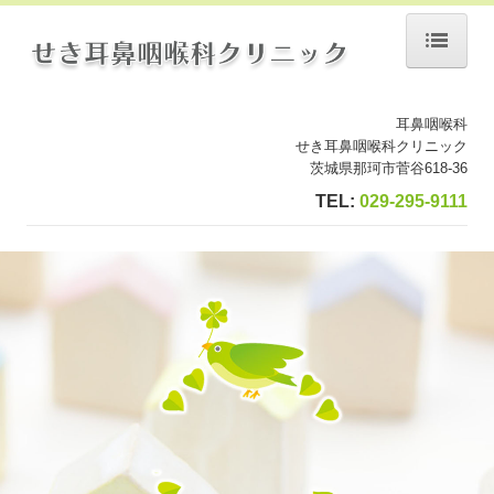
ホーム
耳鼻咽喉科
院長紹介
せき耳鼻咽喉科クリニック
茨城県那珂市菅谷618-36
診療のご案内
TEL:
029-295-9111
鼻の疾患
耳の疾患
喉の疾患
花粉症・アレルギー
受診される方へ
施設・設備のご案内