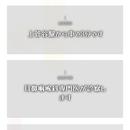
｜

上菅谷駅から車で3分です
｜

DOCTOR
耳鼻咽喉科専門医が診察し
ます