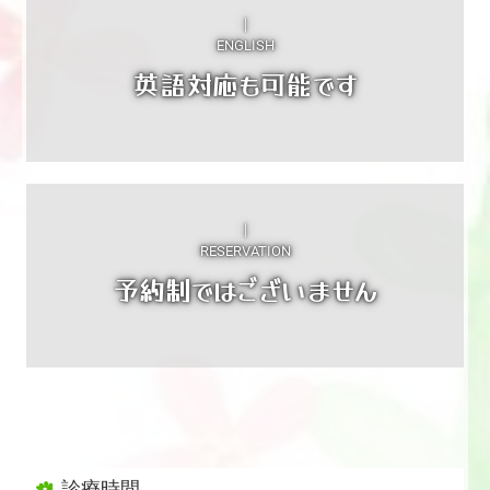
｜

ENGLISH
英語対応も可能です
｜

RESERVATION
予約制ではございません
診療時間