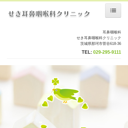
ホーム
耳鼻咽喉科
院長紹介
せき耳鼻咽喉科クリニック
茨城県那珂市菅谷618-36
診療のご案内
TEL:
029-295-9111
鼻の疾患
耳の疾患
喉の疾患
花粉症・アレルギー
受診される方へ
施設・設備のご案内