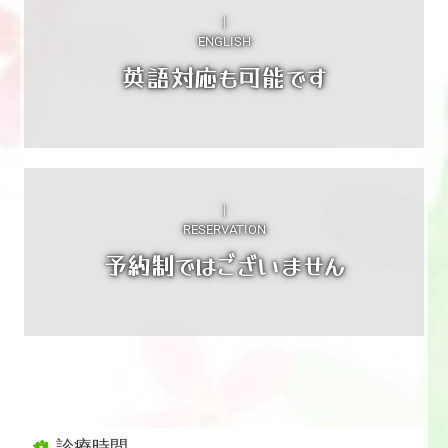
｜

ENGLISH
英語対応も可能です
｜

RESERVATION
予約制ではございません
診療時間