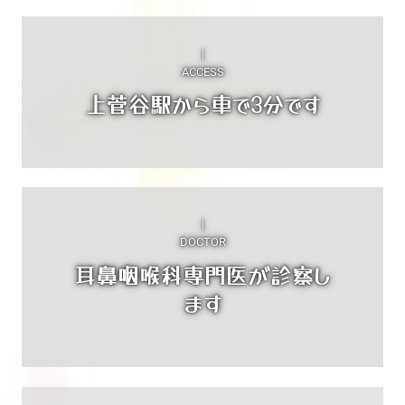
｜

上菅谷駅から車で3分です
｜

DOCTOR
耳鼻咽喉科専門医が診察し
ます